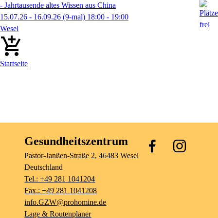
- Jahrtausende altes Wissen aus China
15.07.26 - 16.09.26
(9-mal)
18:00
- 19:00
Wesel
Startseite
Gesundheitszentrum
Pastor-Janßen-Straße
2
, 46483
Wesel
Deutschland
Tel.: +49 281 1041204
Fax.: +49 281 1041208
info.GZW@prohomine.de
Lage & Routenplaner