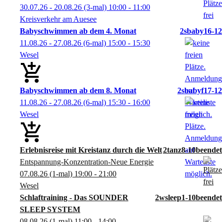
30.07.26 - 20.08.26
(3-mal)
10:00
- 11:00
Kreisverkehr am Auesee
Babyschwimmen ab dem 4. Monat
2sbaby16-12
11.08.26 - 27.08.26
(6-mal)
15:00
- 15:30
Wesel
Babyschwimmen ab dem 8. Monat
2sbabyf17-12
11.08.26 - 27.08.26
(6-mal)
15:30
- 16:00
Wesel
Erlebnisreise mit Kreistanz durch die Welt
2tanz8-10
Entspannung-Konzentration-Neue Energie
07.08.26
(1-mal)
19:00
- 21:00
Wesel
Schlaftraining - Das SOUNDER
2wsleep1-10
SLEEP SYSTEM
08.08.26
(1-mal)
11:00
- 14:00