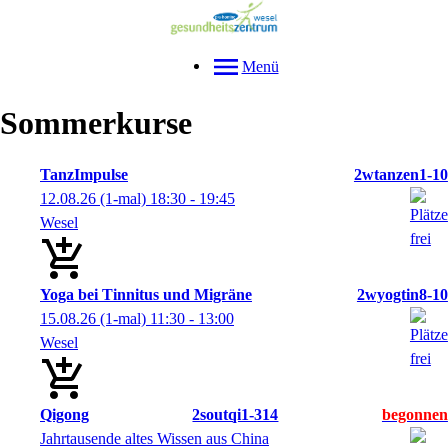
Menü
Sommerkurse
TanzImpulse
2wtanzen1-10
12.08.26
(1-mal)
18:30
- 19:45
Wesel
Yoga bei Tinnitus und Migräne
2wyogtin8-10
15.08.26
(1-mal)
11:30
- 13:00
Wesel
Qigong
2soutqi1-314
Jahrtausende altes Wissen aus China